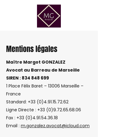
Mentions légales
Maître Margot GONZALEZ
Avocat au Barreau de Marseille
SIREN :
834 848 699
1 Place Félix Baret – 13006 Marseille –
France
Standard:
+33 (0)4.91.15.72.62
Ligne Directe :
+33 (0)9.72.65.68.06
Fax :
+33 (0)4.91.54.36.18
Email :
m.gonzalez.avocat@icloud.com