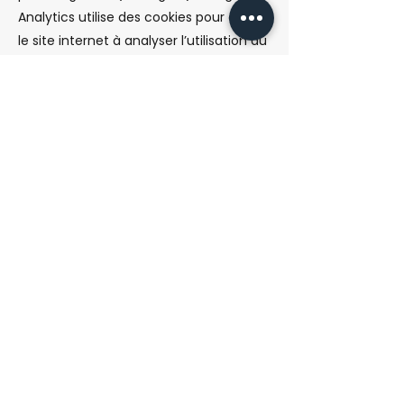
Analytics utilise des cookies pour aider
le site internet à analyser l’utilisation du
site par ses utilisateurs. Les données
générées par les cookies concernant
votre utilisation du site (y compris votre
adresse IP) seront transmises et
stockées par Google sur des serveurs
situés aux Etats-Unis.
Google utilisera cette information dans
le but d’évaluer votre utilisation du site,
de compiler des rapports sur l’activité
du site à destination de son éditeur et
de fournir d’autres services relatifs à
l’activité du site et à l’utilisation
d’Internet.
Google est susceptible de
communiquer ces données à des tiers