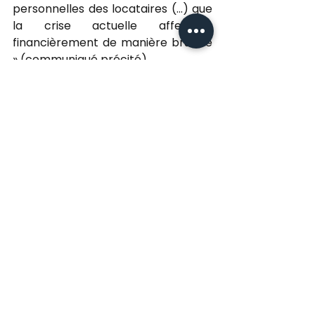
personnelles des locataires (...) que 
la crise actuelle affectera 
financièrement de manière brutale 
» (communiqué précité).
Par ailleurs, pour ne pas pénaliser 
les étudiants qui ont pu quitter un 
logement géré par un CROUS, la 
ministre de l'Enseignement 
supérieur, de la Recherche et de 
l'Innovation vient d'annoncer le 19 
mars 2020 qu'aucun loyer ne serait 
mis à leur charge pour le mois 
d'avril 2020 (le préavis contractuel 
d'un mois ne leur sera pas 
opposable).
****